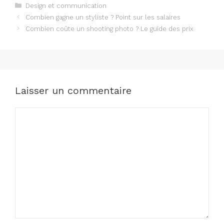
Catégories
Design et communication
Combien gagne un styliste ? Point sur les salaires
Combien coûte un shooting photo ? Le guide des prix
Laisser un commentaire
Commentaire