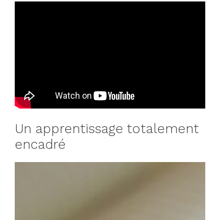
Un apprentissage totalement
encadré